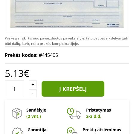
Prekė gali skirtis nuo pavaizduotos paveikslėlyje, taip pat paveikslėlyje gali
būti dalių, kurių nėra prekės komplektacijoje.
Prekės kodas:
#445405
5.13€
+
Į KREPŠELĮ
-
Sandėlyje
Pristatymas
(2 vnt.)
2-3 d.d.
Garantija
Prekių atsiėmimas