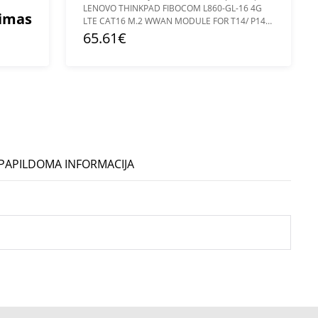
LENOVO THINKPAD FIBOCOM L860-GL-16 4G
mimas
LTE CAT16 M.2 WWAN MODULE FOR T14/ P14S
GEN 4
65.61€
PAPILDOMA INFORMACIJA