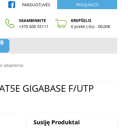
PARDUOTUVĖS
PRISIJUNGTI
SKAMBINKITE
KREPŠELIS
+370 600 55111
0 prekė (-ės) - 00,00€
bei adapteriai
Susiję Produktai