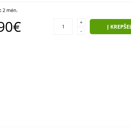
a:
2 mėn.
90€
+
Į KREPŠE
-