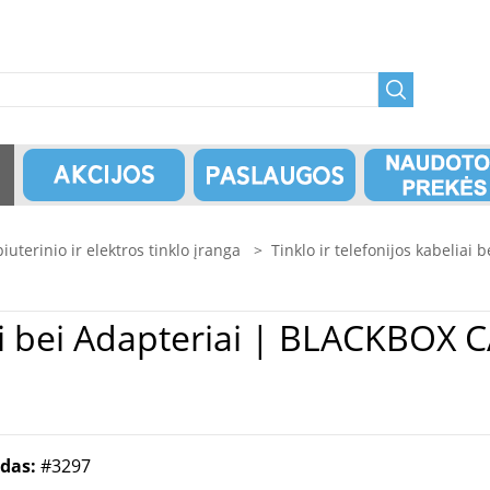
uterinio ir elektros tinklo įranga
>
Tinklo ir telefonijos kabeliai 
 BLACKBOX CAT5E GIGABASE F/UTP
odas:
#3297