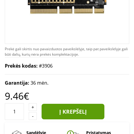
Prekė gali skirtis nuo pavaizduotos paveikslėlyje, taip pat paveikslėlyje gali
būti dalių, kurių nėra prekės komplektacijoje.
Prekės kodas:
#3906
Garantija:
36 mėn.
9.46€
+
Į KREPŠELĮ
-
Sandėlyje
Pristatymas