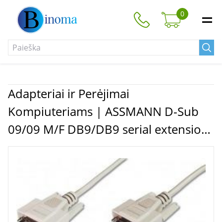
0
Adapteriai ir Perėjimai
Kompiuteriams | ASSMANN D-Sub
09/09 M/F DB9/DB9 serial extension
cable 2.0m, AK-610203-020-E