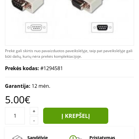
Prekė gali skirtis nuo pavaizduotos paveikslėlyje, taip pat paveikslėlyje gali
būti dalių, kurių nėra prekės komplektacijoje.
Prekės kodas:
#1294581
Garantija:
12 mėn.
5.00€
+
Į KREPŠELĮ
-
Sandėlyje
Pristatymas