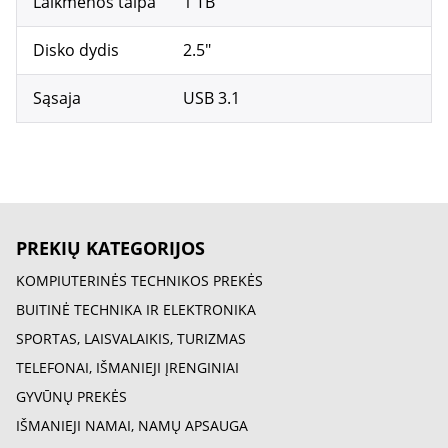
Laikmenos talpa
1 TB
Disko dydis
2.5"
Sąsaja
USB 3.1
PREKIŲ KATEGORIJOS
KOMPIUTERINĖS TECHNIKOS PREKĖS
BUITINĖ TECHNIKA IR ELEKTRONIKA
SPORTAS, LAISVALAIKIS, TURIZMAS
TELEFONAI, IŠMANIEJI ĮRENGINIAI
GYVŪNŲ PREKĖS
IŠMANIEJI NAMAI, NAMŲ APSAUGA