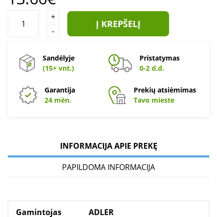
+
Į KREPŠELĮ
-
Sandėlyje
Pristatymas
(15+ vnt.)
0-2 d.d.
Garantija
Prekių atsiėmimas
24 mėn.
Tavo mieste
INFORMACIJA APIE PREKĘ
PAPILDOMA INFORMACIJA
Gamintojas
ADLER