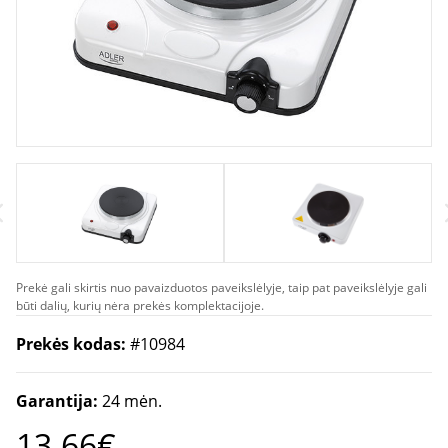
Prekė gali skirtis nuo pavaizduotos paveikslėlyje, taip pat paveikslėlyje gali
būti dalių, kurių nėra prekės komplektacijoje.
Prekės kodas:
#10984
Garantija:
24 mėn.
13.66€