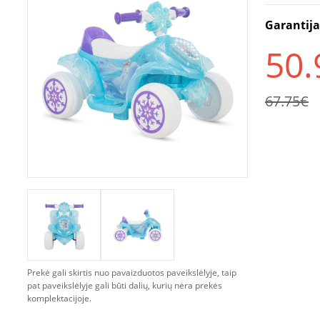
Garantij
50.
67.75€
Prekė gali skirtis nuo pavaizduotos paveikslėlyje, taip
pat paveikslėlyje gali būti dalių, kurių nėra prekės
komplektacijoje.