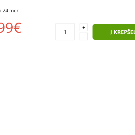
a:
24 mėn.
99€
+
Į KREPŠE
-