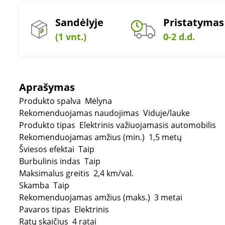
Sandėlyje
Pristatymas
(1 vnt.)
0-2 d.d.
Aprašymas
Produkto spalva
Mėlyna
Rekomenduojamas naudojimas
Viduje/lauke
Produkto tipas
Elektrinis važiuojamasis automobilis
Rekomenduojamas amžius (min.)
1,5 metų
Šviesos efektai
Taip
Burbulinis indas
Taip
Maksimalus greitis
2,4 km/val.
Skamba
Taip
Rekomenduojamas amžius (maks.)
3 metai
Pavaros tipas
Elektrinis
Ratų skaičius
4 ratai