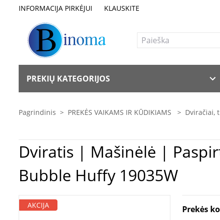
INFORMACIJA PIRKĖJUI
KLAUSKITE
PREKIŲ KATEGORIJOS
Pagrindinis
>
PREKĖS VAIKAMS IR KŪDIKIAMS
>
Dviračiai, 
Dviratis | Mašinėlė | Paspirtukas Vaikams Vaikiškas el
Bubble Huffy 19035W
AKCIJA
Prekės k