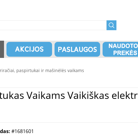
triračiai, paspirtukai ir mašinėlės vaikams
ektrinis raitelis Quad Frozen
odas:
#1681601