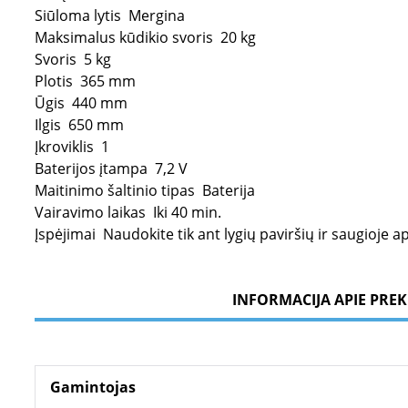
Siūloma lytis
Mergina
Maksimalus kūdikio svoris
20 kg
Svoris
5 kg
Plotis
365 mm
Ūgis
440 mm
Ilgis
650 mm
Įkroviklis
1
Baterijos įtampa
7,2 V
Maitinimo šaltinio tipas
Baterija
Vairavimo laikas
Iki 40 min.
Įspėjimai
Naudokite tik ant lygių paviršių ir saugioje ap
INFORMACIJA APIE PREK
Gamintojas