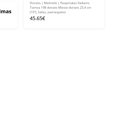
Dviratis | Mašinėlė | Paspirtukas Vaikams
Toimsa 198 dviratis Miesto dviratis 25,4 cm
mimas
(10“), žalias, įvairiaspalvis
45.65€