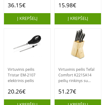
duonos peilis
36.15€
15.98€
Į KREPŠELĮ
Į KREPŠELĮ
Virtuvinis peilis
Virtuvinis peilis Tefal
Tristar EM-2107
Comfort K221SA14
elektrinis peilis
peilių rinkinys su
stovu, 6 dalių
20.26€
51.27€
Į KREPŠELĮ
Į KREPŠELĮ