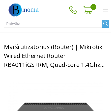
0
Maršrutizatorius (Router) | Mikrotik
Wired Ethernet Router
RB4011iGS+RM, Quad-core 1.4Ghz
CPU, 1GB RAM, 512 MB, 1xSFP+,
1xSerial console port, PCB
Temperature and Voltage Monitor,
IP20, Cage and Desktop Case with
Rack Ears, RouterOS L5 | MikroTik |