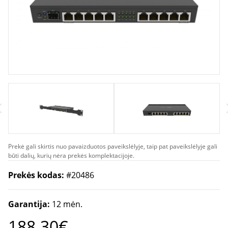
Enthernet Router | RB4011iGS+RM |
No Wi-Fi | 10/100/1000 Mbit/s |
Ethernet LAN (RJ-45) ports 10 | Mesh
Support No | MU-MiMO No | No
mobile broadband | Antenna type
No antenna | 12 month(s)
Prekė gali skirtis nuo pavaizduotos paveikslėlyje, taip pat paveikslėlyje gali
būti dalių, kurių nėra prekės komplektacijoje.
Prekės kodas:
#20486
Garantija:
12 mėn.
188.30€